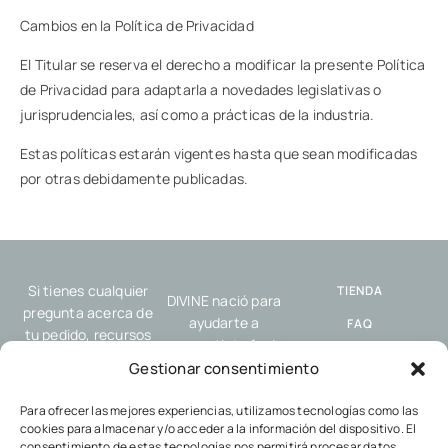
Cambios en la Política de Privacidad
El Titular se reserva el derecho a modificar la presente Política
de Privacidad para adaptarla a novedades legislativas o
jurisprudenciales, así como a prácticas de la industria.
Estas políticas estarán vigentes hasta que sean modificadas
por otras debidamente publicadas.
Si tienes cualquier
TIENDA
DIVINE nació para
pregunta acerca de
ayudarte a
FAQ
tu pedido, recursos
compartir tu fe de
o nuestro servicio,
ENVÍO Y
forma sencilla y
Gestionar consentimiento
por favor, contacta
DEVOLUCIONES
auténtica, allí donde
con nosotros.
estés: en el trabajo,
Para ofrecer las mejores experiencias, utilizamos tecnologías como las
POLÍTICA DE
cookies para almacenar y/o acceder a la información del dispositivo. El
en el gimnasio, con
COOKIES
consentimiento de estas tecnologías nos permitirá procesar datos