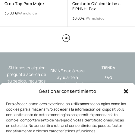
Crop Top Para Mujer
Camiseta Clásica Unisex.
ΕΙΡΗΝΗ. Paz
35,00
€
IVA incluido
30,00
€
IVA incluido
Si tienes cualquier
TIENDA
DIVINE nació para
pregunta acerca de
ayudarte a
FAQ
tu pedido, recursos
compartir tu fe de
o nuestro servicio,
ENVÍO Y
forma sencilla y
Gestionar consentimiento
por favor, contacta
DEVOLUCIONES
auténtica, allí donde
con nosotros.
estés: en el trabajo,
Para ofrecer las mejores experiencias, utilizamos tecnologías como las
POLÍTICA DE
cookies para almacenar y/o acceder a la información del dispositivo. El
en el gimnasio, con
COOKIES
consentimiento de estas tecnologías nos permitirá procesar datos
tus amigos o en
como el comportamiento de navegación o las identificaciones únicas
POLÍTICA DE
cualquier encuentro
en este sitio. No consentir o retirar el consentimiento, puede afectar
PRIVACIDAD
cotidiano.
negativamente a ciertas características y funciones.