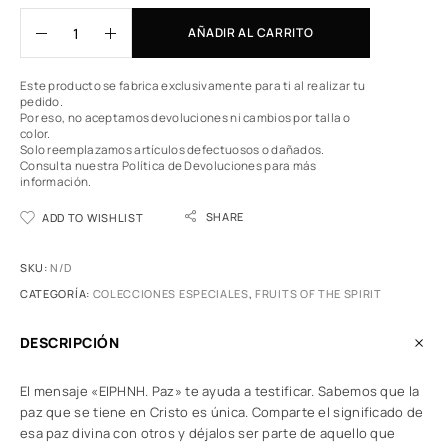
AÑADIR AL CARRITO
Este producto se fabrica exclusivamente para ti al realizar tu
pedido.
Por eso, no aceptamos devoluciones ni cambios por talla o
color.
Solo reemplazamos artículos defectuosos o dañados.
Consulta nuestra Política de Devoluciones
para más
información.
SHARE
ADD TO WISHLIST
SKU:
N/D
CATEGORÍA:
COLECCIONES ESPECIALES
,
FRUITS OF THE SPIRIT
DESCRIPCIÓN
El mensaje «ΕΙΡΗΝΗ. Paz» te ayuda a testificar. Sabemos que la
paz que se tiene en Cristo es única. Comparte el significado de
esa paz divina con otros y déjalos ser parte de aquello que