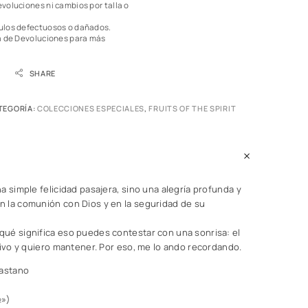
voluciones ni cambios por talla o
ulos defectuosos o dañados.
a de Devoluciones
para más
SHARE
TEGORÍA:
COLECCIONES ESPECIALES
,
FRUITS OF THE SPIRIT
a simple felicidad pasajera, sino una alegría profunda y
 la comunión con Dios y en la seguridad de su
ué significa eso puedes contestar con una sonrisa: el
vivo y quiero mantener. Por eso, me lo ando recordando.
lastano
½»)