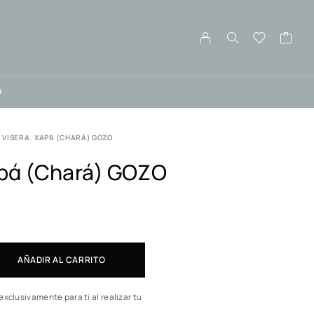
O
VISERA. ΧΑΡΆ (CHARÁ) GOZO
αρά (chará) GOZO
AÑADIR AL CARRITO
exclusivamente para ti al realizar tu