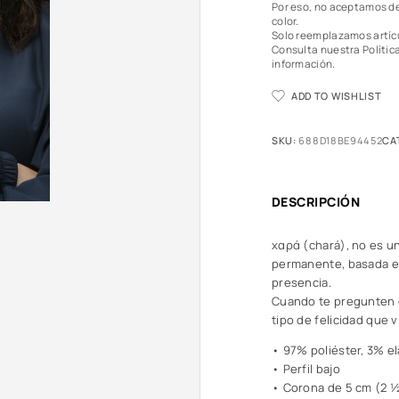
Por eso, no aceptamos de
color.
Solo reemplazamos artíc
Consulta nuestra Polític
información.
ADD TO WISHLIST
SKU:
688D18BE94452
CA
DESCRIPCIÓN
χαρά (chará), no es un
permanente, basada en
presencia.
Cuando te pregunten q
tipo de felicidad que 
• 97% poliéster, 3% e
• Perfil bajo
• Corona de 5 cm (2 