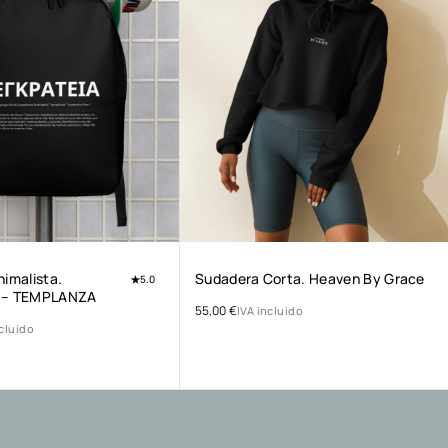
nimalista.
Sudadera Corta. Heaven By Grace
5.0
 – TEMPLANZA
55,00
€
IVA incluido
ncluido