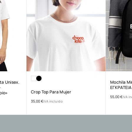
a Unisex.
Mochila Mi
–
ΕΓΚΡΑΤΕΙΑ
Crop Top Para Mujer
pio»
55,00
€
IVA i
35,00
€
IVA incluido