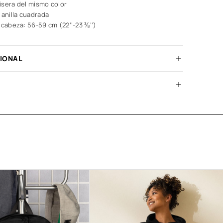
visera del mismo color
 anilla cuadrada
 cabeza: 56-59 cm (22’’-23 ⅜’’)
CIONAL