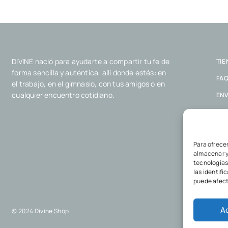
DIVINE nació para ayudarte a compartir tu fe de
TIE
forma sencilla y auténtica, allí donde estés: en
FA
el trabajo, en el gimnasio, con tus amigos o en
cualquier encuentro cotidiano.
ENV
POL
POL
Para ofrece
almacenar y
tecnologías
las identifi
puede afect
A
© 2024 Divine Shop.