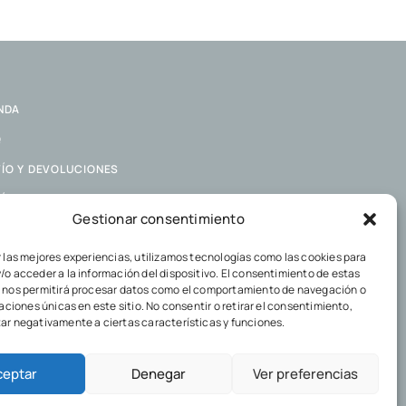
NDA
Q
ÍO Y DEVOLUCIONES
ÍTICA DE COOKIES
Gestionar consentimiento
ÍTICA DE PRIVACIDAD
r las mejores experiencias, utilizamos tecnologías como las cookies para
/o acceder a la información del dispositivo. El consentimiento de estas
 nos permitirá procesar datos como el comportamiento de navegación o
caciones únicas en este sitio. No consentir o retirar el consentimiento,
ar negativamente a ciertas características y funciones.
ceptar
Denegar
Ver preferencias