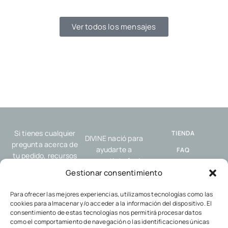
Ver todos los mensajes
Si tienes cualquier
TIENDA
DIVINE nació para
pregunta acerca de
ayudarte a
FAQ
tu pedido, recursos
compartir tu fe de
o nuestro servicio,
ENVÍO Y
forma sencilla y
Gestionar consentimiento
por favor, contacta
DEVOLUCIONES
auténtica, allí donde
con nosotros.
estés: en el trabajo,
Para ofrecer las mejores experiencias, utilizamos tecnologías como las
POLÍTICA DE
cookies para almacenar y/o acceder a la información del dispositivo. El
en el gimnasio, con
COOKIES
consentimiento de estas tecnologías nos permitirá procesar datos
tus amigos o en
como el comportamiento de navegación o las identificaciones únicas
POLÍTICA DE
cualquier encuentro