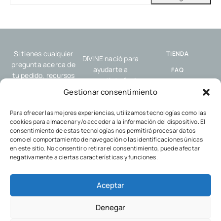
Si tienes cualquier
TIENDA
DIVINE nació para
pregunta acerca de
ayudarte a
FAQ
tu pedido, recursos
compartir tu fe de
o nuestro servicio,
ENVÍO Y
forma sencilla y
Gestionar consentimiento
por favor, contacta
DEVOLUCIONES
auténtica, allí donde
con nosotros.
estés: en el trabajo,
Para ofrecer las mejores experiencias, utilizamos tecnologías como las
POLÍTICA DE
cookies para almacenar y/o acceder a la información del dispositivo. El
en el gimnasio, con
COOKIES
consentimiento de estas tecnologías nos permitirá procesar datos
tus amigos o en
como el comportamiento de navegación o las identificaciones únicas
POLÍTICA DE
cualquier encuentro
en este sitio. No consentir o retirar el consentimiento, puede afectar
PRIVACIDAD
cotidiano.
negativamente a ciertas características y funciones.
Aceptar
Denegar
© 2024 Divine Shop.