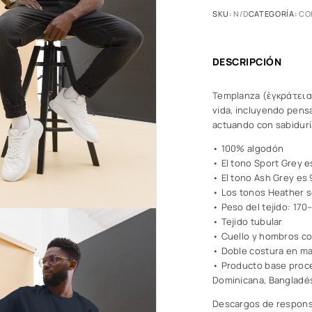
SKU:
N/D
CATEGORÍA:
CO
DESCRIPCIÓN
Templanza (ἐγκράτεια –
vida, incluyendo pens
actuando con sabidurí
• 100% algodón
• El tono Sport Grey 
• El tono Ash Grey es
• Los tonos Heather 
• Peso del tejido: 170
• Tejido tubular
• Cuello y hombros c
• Doble costura en man
• Producto base proce
Dominicana, Bangladé
Descargos de respons