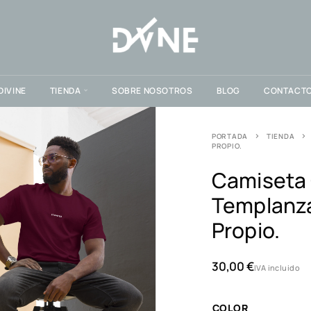
DIVINE
TIENDA
SOBRE NOSOTROS
BLOG
CONTACT
PORTADA
TIENDA
PROPIO.
Camiseta 
Templanza
Propio.
30,00
€
IVA incluido
COLOR