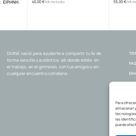
x. ΕΙΡΗΝΗ.
40,00
€
55,00
€
IVA incluido
IVA i
DIVINE nació para ayudarte a compartir tu fe de
TIE
forma sencilla y auténtica, allí donde estés: en
FA
el trabajo, en el gimnasio, con tus amigos o en
cualquier encuentro cotidiano.
ENV
POL
POL
Para ofrece
almacenar y
tecnologías
las identifi
puede afect