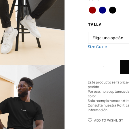
TALLA
Size Guide
Este producto se fabrica 
pedido.
Por eso, no aceptamos de
color.
Solo reemplazamos artíc
Consulta nuestra Polític
información.
ADD TO WISHLIST