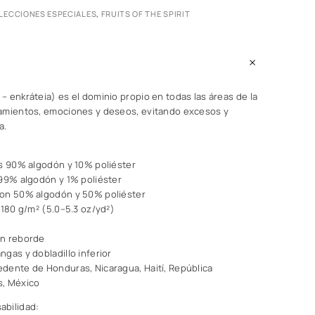
LECCIONES ESPECIALES
,
FRUITS OF THE SPIRIT
 enkráteia) es el dominio propio en todas las áreas de la
amientos, emociones y deseos, evitando excesos y
a.
es 90% algodón y 10% poliéster
 99% algodón y 1% poliéster
son 50% algodón y 50% poliéster
–180 g/m² (5.0–5.3 oz/yd²)
on reborde
gas y dobladillo inferior
dente de Honduras, Nicaragua, Haití, República
s, México
abilidad: