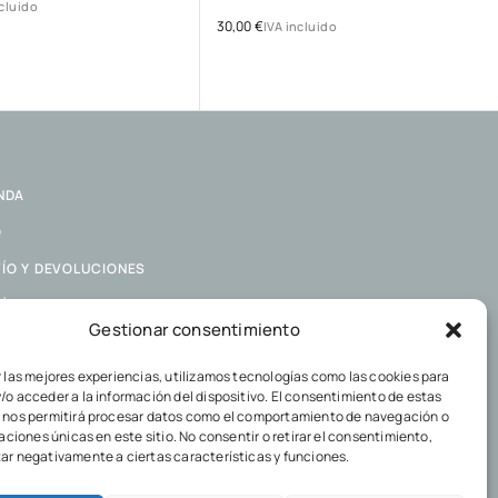
ncluido
30,00
€
IVA incluido
NDA
Q
ÍO Y DEVOLUCIONES
ÍTICA DE COOKIES
Gestionar consentimiento
ÍTICA DE PRIVACIDAD
r las mejores experiencias, utilizamos tecnologías como las cookies para
/o acceder a la información del dispositivo. El consentimiento de estas
 nos permitirá procesar datos como el comportamiento de navegación o
caciones únicas en este sitio. No consentir o retirar el consentimiento,
ar negativamente a ciertas características y funciones.