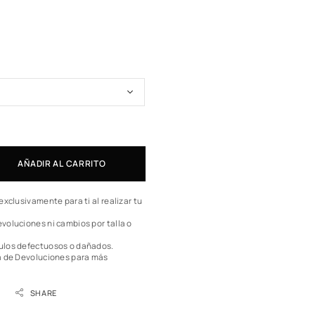
AÑADIR AL CARRITO
exclusivamente para ti al realizar tu
voluciones ni cambios por talla o
ulos defectuosos o dañados.
a de Devoluciones
para más
SHARE