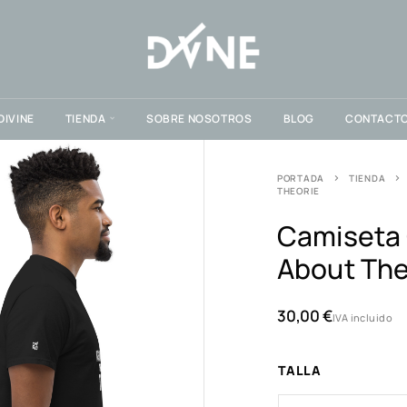
DIVINE
TIENDA
SOBRE NOSOTROS
BLOG
CONTACT
PORTADA
TIENDA
THEORIE
Camiseta 
About The
30,00
€
IVA incluido
TALLA