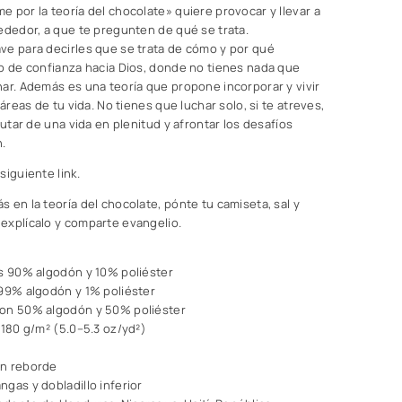
e por la teoría del chocolate»
quiere provocar y llevar a
ededor, a que te pregunten de qué se trata.
ve para decirles que se trata de cómo y por qué
so de confianza hacia Dios, donde no tienes nada que
ar. Además es una teoría que propone incorporar y vivir
 áreas de tu vida. No tienes que luchar solo, si te atreves,
rutar de una vida en plenitud y afrontar los desafíos
.
 siguiente
link.
 en la teoría del chocolate, pónte tu camiseta, sal y
explícalo y comparte evangelio.
es 90% algodón y 10% poliéster
 99% algodón y 1% poliéster
son 50% algodón y 50% poliéster
–180 g/m² (5.0–5.3 oz/yd²)
on reborde
gas y dobladillo inferior