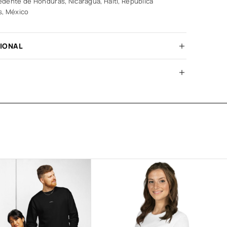
dente de Honduras, Nicaragua, Haití, República
s, México
CIONAL