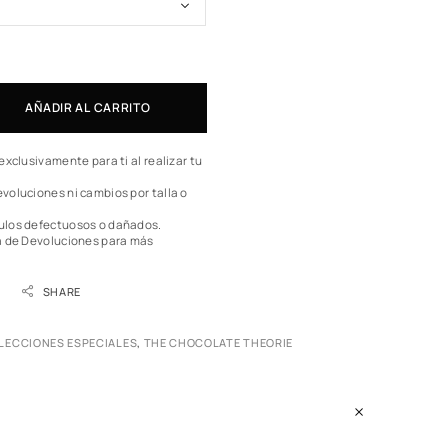
AÑADIR AL CARRITO
exclusivamente para ti al realizar tu
voluciones ni cambios por talla o
ulos defectuosos o dañados.
a de Devoluciones
para más
SHARE
LECCIONES ESPECIALES
,
THE CHOCOLATE THEORIE