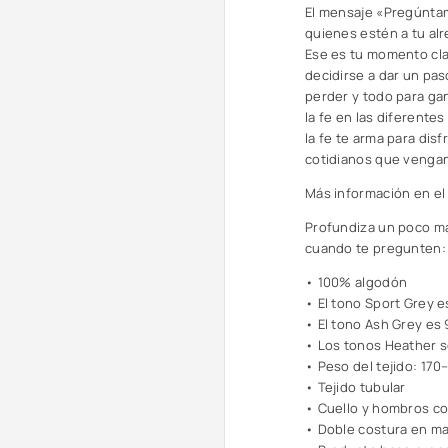
El mensaje
«Pregúntam
quienes estén a tu alr
Ese es tu momento cla
decidirse a dar un pa
perder y todo para gan
la fe en las diferentes
la fe te arma para disf
cotidianos que vengan
Más información en el
Profundiza un poco más
cuando te pregunten: 
• 100% algodón
• El tono Sport Grey 
• El tono Ash Grey es
• Los tonos Heather 
• Peso del tejido: 170
• Tejido tubular
• Cuello y hombros c
• Doble costura en man