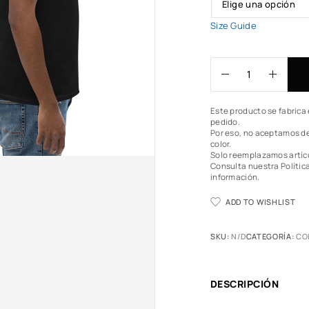
Size Guide
Este producto se fabrica 
pedido.
Por eso, no aceptamos de
color.
Solo reemplazamos artíc
Consulta nuestra Polític
información.
ADD TO WISHLIST
SKU:
N/D
CATEGORÍA:
CO
DESCRIPCIÓN