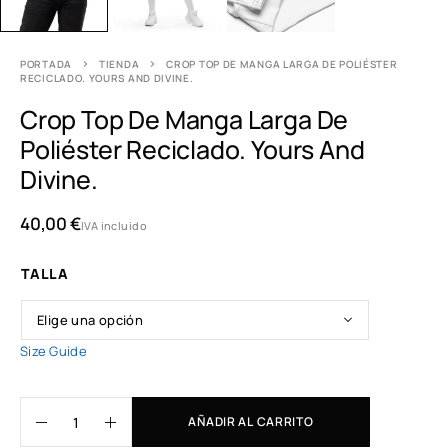
PORTADA
TIENDA
CROP TOP DE MANGA LARGA DE POLIÉSTER
RECICLADO. YOURS AND DIVINE.
Crop Top De Manga Larga De
Poliéster Reciclado. Yours And
Divine.
40,00
€
IVA incluido
TALLA
Size Guide
AÑADIR AL CARRITO