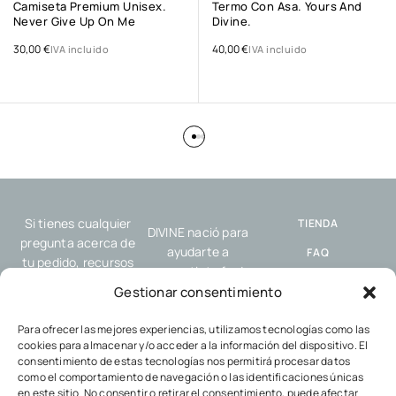
Camiseta Premium Unisex.
Termo Con Asa. Yours And
Never Give Up On Me
Divine.
30,00
€
40,00
€
IVA incluido
IVA incluido
Si tienes cualquier
TIENDA
DIVINE nació para
pregunta acerca de
ayudarte a
FAQ
tu pedido, recursos
compartir tu fe de
o nuestro servicio,
ENVÍO Y
forma sencilla y
Gestionar consentimiento
por favor, contacta
DEVOLUCIONES
auténtica, allí donde
con nosotros.
estés: en el trabajo,
Para ofrecer las mejores experiencias, utilizamos tecnologías como las
POLÍTICA DE
cookies para almacenar y/o acceder a la información del dispositivo. El
en el gimnasio, con
COOKIES
consentimiento de estas tecnologías nos permitirá procesar datos
tus amigos o en
como el comportamiento de navegación o las identificaciones únicas
POLÍTICA DE
cualquier encuentro
en este sitio. No consentir o retirar el consentimiento, puede afectar
PRIVACIDAD