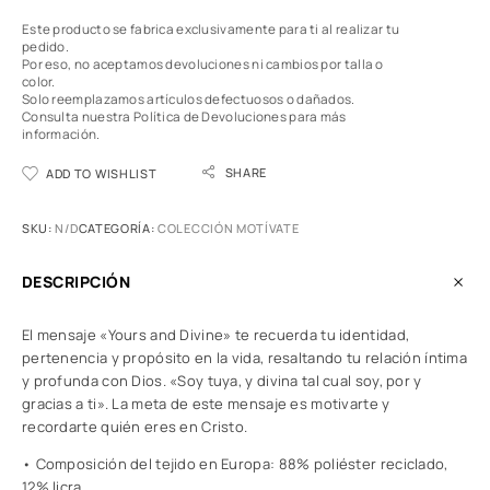
Este producto se fabrica exclusivamente para ti al realizar tu
pedido.
Por eso, no aceptamos devoluciones ni cambios por talla o
color.
Solo reemplazamos artículos defectuosos o dañados.
Consulta nuestra Política de Devoluciones
para más
información.
SHARE
ADD TO WISHLIST
SKU:
N/D
CATEGORÍA:
COLECCIÓN MOTÍVATE
DESCRIPCIÓN
El mensaje «Yours and Divine» te recuerda tu identidad,
pertenencia y propósito en la vida, resaltando tu relación íntima
y profunda con Dios. «Soy tuya, y divina tal cual soy, por y
gracias a ti». La meta de este mensaje es motivarte y
recordarte quién eres en Cristo.
• Composición del tejido en Europa: 88% poliéster reciclado,
12% licra