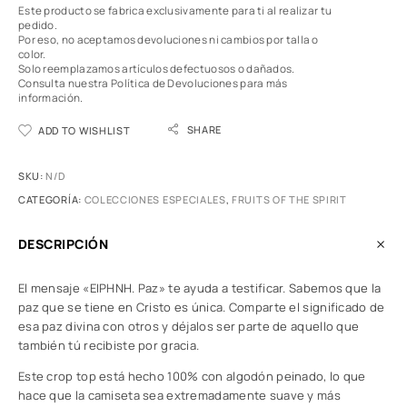
Este producto se fabrica exclusivamente para ti al realizar tu
pedido.
Por eso, no aceptamos devoluciones ni cambios por talla o
color.
Solo reemplazamos artículos defectuosos o dañados.
Consulta nuestra Política de Devoluciones
para más
información.
SHARE
ADD TO WISHLIST
SKU:
N/D
CATEGORÍA:
COLECCIONES ESPECIALES
,
FRUITS OF THE SPIRIT
DESCRIPCIÓN
El mensaje «ΕΙΡΗΝΗ. Paz» te ayuda a testificar. Sabemos que la
paz que se tiene en Cristo es única. Comparte el significado de
esa paz divina con otros y déjalos ser parte de aquello que
también tú recibiste por gracia.
Este crop top está hecho 100% con algodón peinado, lo que
hace que la camiseta sea extremadamente suave y más