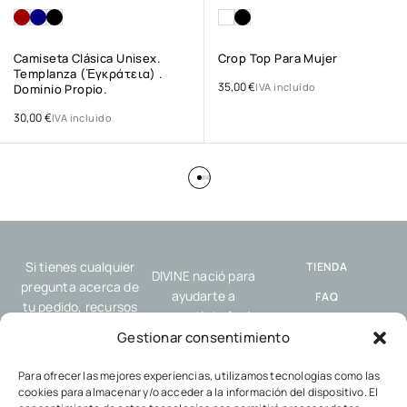
Camiseta Clásica Unisex.
Crop Top Para Mujer
Templanza (ἐγκράτεια) .
35,00
€
IVA incluido
Dominio Propio.
30,00
€
IVA incluido
Si tienes cualquier
TIENDA
DIVINE nació para
pregunta acerca de
ayudarte a
FAQ
tu pedido, recursos
compartir tu fe de
o nuestro servicio,
ENVÍO Y
forma sencilla y
Gestionar consentimiento
por favor, contacta
DEVOLUCIONES
auténtica, allí donde
con nosotros.
estés: en el trabajo,
Para ofrecer las mejores experiencias, utilizamos tecnologías como las
POLÍTICA DE
cookies para almacenar y/o acceder a la información del dispositivo. El
en el gimnasio, con
COOKIES