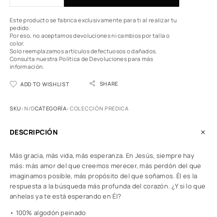
Este producto se fabrica exclusivamente para ti al realizar tu
pedido.
Por eso, no aceptamos devoluciones ni cambios por talla o
color.
Solo reemplazamos artículos defectuosos o dañados.
Consulta nuestra Política de Devoluciones
para más
información.
SHARE
ADD TO WISHLIST
SKU:
N/D
CATEGORÍA:
COLECCIÓN PREDICA
DESCRIPCIÓN
Más gracia, más vida, más esperanza. En Jesús, siempre hay
más: más amor del que creemos merecer, más perdón del que
imaginamos posible, más propósito del que soñamos. Él es la
respuesta a la búsqueda más profunda del corazón. ¿Y si lo que
anhelas ya te está esperando en Él?
• 100% algodón peinado