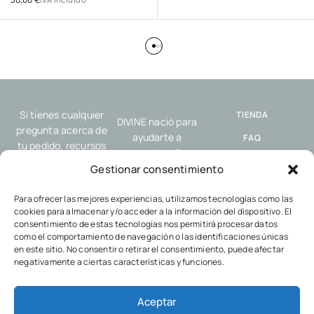
Si tienes cualquier
TIENDA
DIVINE nació para
pregunta acerca de
ayudarte a
FAQ
tu pedido, recursos
compartir tu fe de
o nuestro servicio,
ENVÍO Y
forma sencilla y
Gestionar consentimiento
por favor, contacta
DEVOLUCIONES
auténtica, allí donde
con nosotros.
estés: en el trabajo,
Para ofrecer las mejores experiencias, utilizamos tecnologías como las
POLÍTICA DE
cookies para almacenar y/o acceder a la información del dispositivo. El
en el gimnasio, con
COOKIES
consentimiento de estas tecnologías nos permitirá procesar datos
tus amigos o en
como el comportamiento de navegación o las identificaciones únicas
POLÍTICA DE
cualquier encuentro
en este sitio. No consentir o retirar el consentimiento, puede afectar
PRIVACIDAD
cotidiano.
negativamente a ciertas características y funciones.
Aceptar