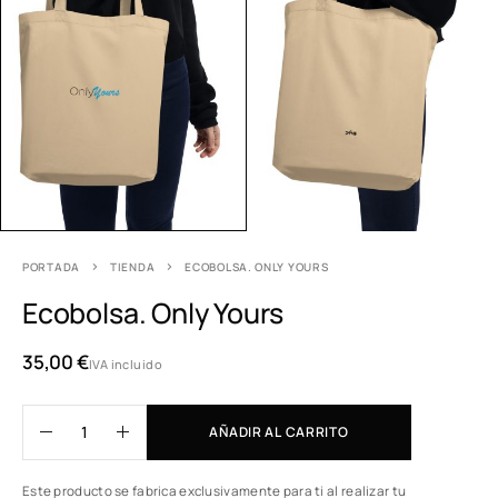
PORTADA
TIENDA
ECOBOLSA. ONLY YOURS
Ecobolsa. Only Yours
35,00
€
IVA incluido
AÑADIR AL CARRITO
Este producto se fabrica exclusivamente para ti al realizar tu