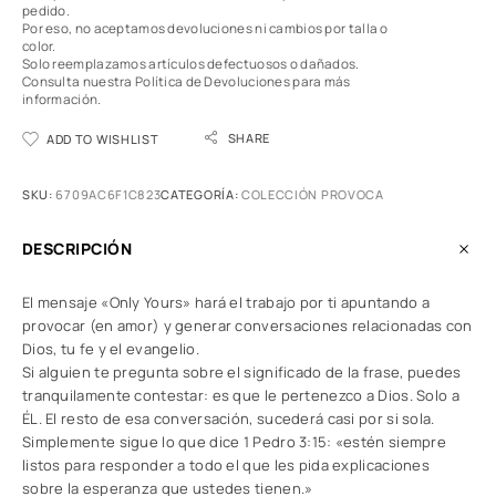
pedido.
Por eso, no aceptamos devoluciones ni cambios por talla o
color.
Solo reemplazamos artículos defectuosos o dañados.
Consulta nuestra Política de Devoluciones
para más
información.
SHARE
ADD TO WISHLIST
SKU:
6709AC6F1C823
CATEGORÍA:
COLECCIÓN PROVOCA
DESCRIPCIÓN
El mensaje «Only Yours» hará el trabajo por ti apuntando a
provocar (en amor) y generar conversaciones relacionadas con
Dios, tu fe y el evangelio.
Si alguien te pregunta sobre el significado de la frase, puedes
tranquilamente contestar: es que le pertenezco a Dios. Solo a
ÉL. El resto de esa conversación, sucederá casi por si sola.
Simplemente sigue lo que dice 1 Pedro 3:15: «estén siempre
listos para responder a todo el que les pida explicaciones
sobre la esperanza que ustedes tienen.»