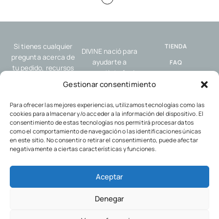
Si tienes cualquier
TIENDA
DIVINE nació para
pregunta acerca de
ayudarte a
FAQ
tu pedido, recursos
compartir tu fe de
o nuestro servicio,
ENVÍO Y
forma sencilla y
Gestionar consentimiento
por favor, contacta
DEVOLUCIONES
auténtica, allí donde
con nosotros.
estés: en el trabajo,
Para ofrecer las mejores experiencias, utilizamos tecnologías como las
POLÍTICA DE
cookies para almacenar y/o acceder a la información del dispositivo. El
en el gimnasio, con
COOKIES
consentimiento de estas tecnologías nos permitirá procesar datos
tus amigos o en
como el comportamiento de navegación o las identificaciones únicas
POLÍTICA DE
cualquier encuentro
en este sitio. No consentir o retirar el consentimiento, puede afectar
PRIVACIDAD
cotidiano.
negativamente a ciertas características y funciones.
Aceptar
Denegar
© 2024 Divine Shop.