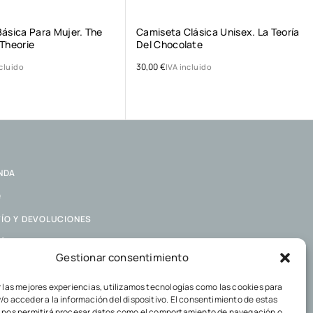
ásica Para Mujer. The
Camiseta Clásica Unisex. La Teoría
Theorie
Del Chocolate
30,00
€
ncluido
IVA incluido
NDA
Q
ÍO Y DEVOLUCIONES
ÍTICA DE COOKIES
Gestionar consentimiento
ÍTICA DE PRIVACIDAD
r las mejores experiencias, utilizamos tecnologías como las cookies para
/o acceder a la información del dispositivo. El consentimiento de estas
 nos permitirá procesar datos como el comportamiento de navegación o