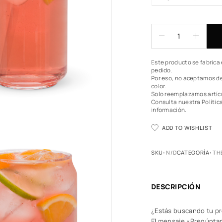
Este producto se fabrica 
pedido.
Por eso, no aceptamos de
color.
Solo reemplazamos artíc
Consulta nuestra Polític
información.
ADD TO WISHLIST
SKU:
N/D
CATEGORÍA:
TH
DESCRIPCIÓN
¿Estás buscando tu pr
El mensaje «Pregúntame