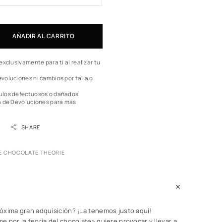
AÑADIR AL CARRITO
exclusivamente para ti al realizar tu
voluciones ni cambios por talla o
ulos defectuosos o dañados.
a de Devoluciones
para más
SHARE
E CHOCOLATE THEORIE
óxima gran adquisición? ¡La tenemos justo aquí!
 por la teoría del chocolate» quiere provocar y llevar a