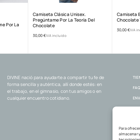
Camiseta Clásica Unisex.
Camiseta B
Pregúntame Por La Teoría Del
Chocolate 
me Por La
Chocolate
30,00
€
IVA i
30,00
€
IVA incluido
DIVINE nació para ayudarte a compartir tu fe de
TIE
forma sencilla y auténtica, allí donde estés: en
FA
el trabajo, en el gimnasio, con tus amigos o en
cualquier encuentro cotidiano.
ENV
POL
POL
Para ofrece
almacenar y
tecnologías