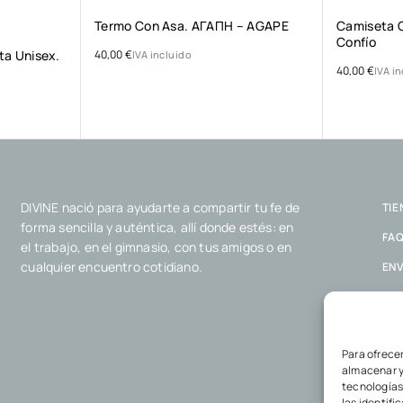
Termo Con Asa. ΑΓΑΠΗ – AGAPE
Camiseta G
Confío
a Unisex.
40,00
€
IVA incluido
40,00
€
IVA i
DIVINE nació para ayudarte a compartir tu fe de
TIE
forma sencilla y auténtica, allí donde estés: en
FA
el trabajo, en el gimnasio, con tus amigos o en
cualquier encuentro cotidiano.
ENV
POL
POL
Para ofrece
almacenar y
tecnologías
las identifi