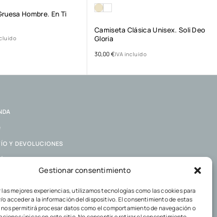
ruesa Hombre. En Ti
Camiseta Clásica Unisex. Soli Deo
Gloria
ncluido
30,00
€
IVA incluido
NDA
Q
ÍO Y DEVOLUCIONES
ÍTICA DE COOKIES
Gestionar consentimiento
ÍTICA DE PRIVACIDAD
r las mejores experiencias, utilizamos tecnologías como las cookies para
/o acceder a la información del dispositivo. El consentimiento de estas
 nos permitirá procesar datos como el comportamiento de navegación o
caciones únicas en este sitio. No consentir o retirar el consentimiento,