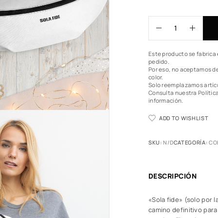
Este producto se fabrica 
pedido.
Por eso, no aceptamos de
color.
Solo reemplazamos artíc
Consulta nuestra Polític
información.
ADD TO WISHLIST
SKU:
N/D
CATEGORÍA:
CO
DESCRIPCIÓN
«Sola fide» (solo por 
camino definitivo para