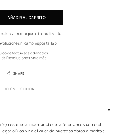
AÑADIR AL CARRITO
exclusivamente para ti al realizar tu
voluciones ni cambios por talla o
ulos defectuosos o dañados.
a de Devoluciones
para más
SHARE
LECCIÓN TESTIFICA
la fe) resume la importancia de la fe en Jesus como el
 llegar a Dios y no el valor de nuestras obras o méritos