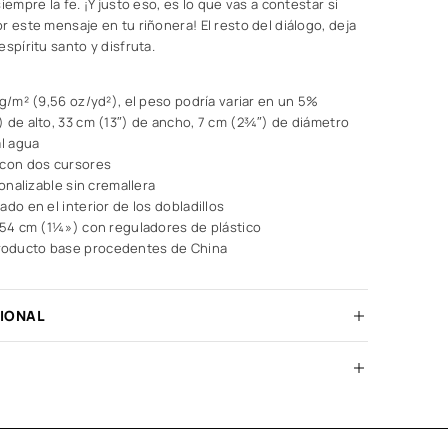
iempre la fe. ¡Y justo eso, es lo que vas a contestar si
r este mensaje en tu riñonera! El resto del diálogo, deja
spíritu santo y disfruta.
 g/m² (9,56 oz/yd²), el peso podría variar en un 5%
 de alto, 33 cm (13″) de ancho, 7 cm (2¾″) de diámetro
al agua
 con dos cursores
sonalizable sin cremallera
ado en el interior de los dobladillos
2,54 cm (1¼») con reguladores de plástico
oducto base procedentes de China
CIONAL