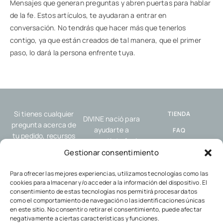
Mensajes que generan preguntas y abren puertas para hablar
de la fe. Estos artículos, te ayudaran a entrar en
conversación. No tendrás que hacer más que tenerlos
contigo, ya que están creados de tal manera, que el primer
paso, lo dará la persona enfrente tuya.
Si tienes cualquier
TIENDA
DIVINE nació para
pregunta acerca de
ayudarte a
FAQ
tu pedido, recursos
compartir tu fe de
o nuestro servicio,
ENVÍO Y
forma sencilla y
Gestionar consentimiento
por favor, contacta
DEVOLUCIONES
auténtica, allí donde
con nosotros.
estés: en el trabajo,
Para ofrecer las mejores experiencias, utilizamos tecnologías como las
POLÍTICA DE
cookies para almacenar y/o acceder a la información del dispositivo. El
en el gimnasio, con
COOKIES
consentimiento de estas tecnologías nos permitirá procesar datos
tus amigos o en
como el comportamiento de navegación o las identificaciones únicas
POLÍTICA DE
cualquier encuentro
en este sitio. No consentir o retirar el consentimiento, puede afectar
PRIVACIDAD
cotidiano.
negativamente a ciertas características y funciones.