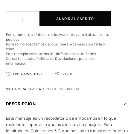
AÑADIR AL CARRITO
Este producto se fabrica exclusivamente para ti al realizar tu
pedido.
Por eso, no aceptamos devoluciones ni cambios por talla o
color.
Solo reemplazamos artículos defectuosos o dañados.
Consulta nuestra Política de Devoluciones
para más
información.
SHARE
ADD TO WISHLIST
SKU:
N/D
CATEGORÍA:
COLECCIÓN PREDICA
DESCRIPCIÓN
Este mensaje es un recordatorio de enfocarnos en lo que
realmente importa: lo que es eterno y no pasajero. Está
inspirado en Colosenses 3:2, que nos invita a mantener nuestra