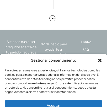
Si tienes cualquier
TIENDA
DIVINE nació para
pregunta acerca de
ayudarte a
FAQ
tu pedido, recursos
compartir tu fe de
o nuestro servicio,
ENVÍO Y
forma sencilla y
Gestionar consentimiento
por favor, contacta
DEVOLUCIONES
auténtica, allí donde
con nosotros.
estés: en el trabajo,
Para ofrecer las mejores experiencias, utilizamos tecnologías como las
POLÍTICA DE
cookies para almacenar y/o acceder a la información del dispositivo. El
en el gimnasio, con
COOKIES
consentimiento de estas tecnologías nos permitirá procesar datos
tus amigos o en
como el comportamiento de navegación o las identificaciones únicas
POLÍTICA DE
cualquier encuentro
en este sitio. No consentir o retirar el consentimiento, puede afectar
PRIVACIDAD
cotidiano.
negativamente a ciertas características y funciones.
Aceptar